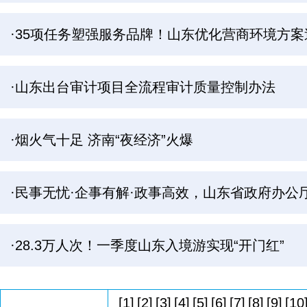
·35项任务塑强服务品牌！山东优化营商环境方案迭
·山东出台审计项目全流程审计质量控制办法
·烟火气十足 济南“夜经济”火爆
·民事无忧·企事有解·政事高效，山东省政府办公
·28.3万人次！一季度山东入境游实现“开门红”
[1]
[2]
[3]
[4]
[5]
[6]
[7]
[8]
[9]
[10