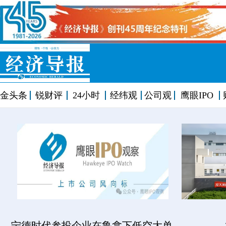
金头条
锐财评
24小时
经纬观
公司观
鹰眼IPO
宁德时代参投企业在鲁拿下低空大单