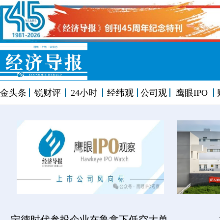
金头条
锐财评
24小时
经纬观
公司观
鹰眼IPO
宁德时代参投企业在鲁拿下低空大单