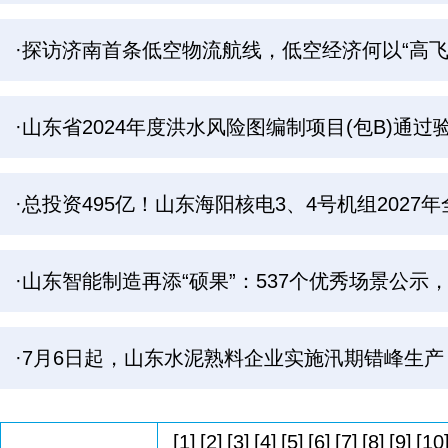
·探访济南首条低空物流航线，低空经济何以“高飞
·山东省2024年度洪水风险图编制项目(包B)通过
·总投资495亿！山东海阳核电3、4号机组2027
·山东智能制造再添“硕果”：537个优秀场景公示
·7月6日起，山东水泥熟料企业实施汛期错峰生产
[1]
[2]
[3]
[4]
[5]
[6]
[7]
[8]
[9]
[10