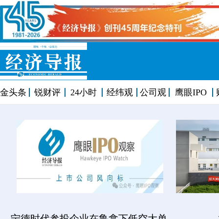
金头条
锐财评
24小时
经纬观
公司观
鹰眼IPO
宁德时代参投企业在鲁拿下低空大单