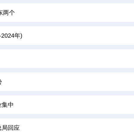
东两个
024年)
势
业集中
总局回应