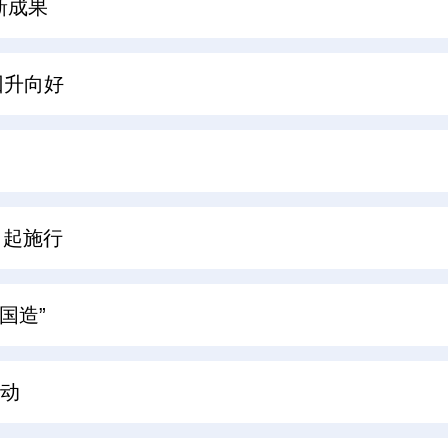
新成果
回升向好
月起施行
国造”
启动