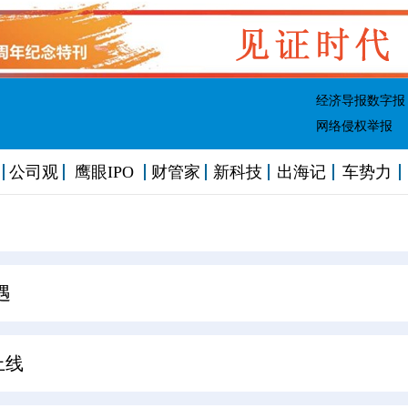
经济导报数字报
网络侵权举报
公司观
鹰眼IPO
财管家
新科技
出海记
车势力
遇
上线