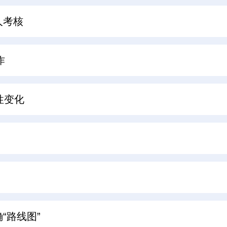
人考核
作
性变化
“路线图”