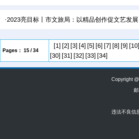
·2023亮目标丨市文旅局：以精品创作促文艺发
[1]
[2]
[3]
[4]
[5]
[6]
[7]
[8]
[9]
[10
Pages： 15 / 34
[30]
[31]
[32]
[33]
[34]
Copyrig
邮
违法不良信息举