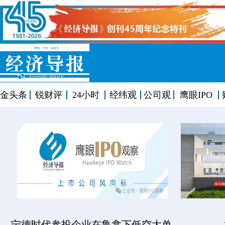
金头条
锐财评
24小时
经纬观
公司观
鹰眼IPO
宁德时代参投企业在鲁拿下低空大单