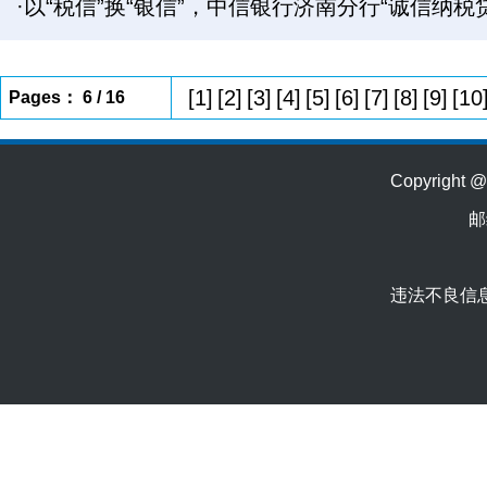
·以“税信”换“银信”，中信银行济南分行“诚信纳
[1]
[2]
[3]
[4]
[5]
[6]
[7]
[8]
[9]
[10
Pages： 6 / 16
Copyrig
邮
违法不良信息举