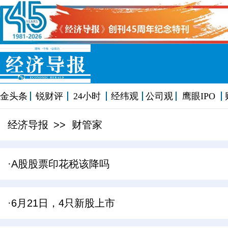
金头条
锐财评
24小时
经纬观
公司观
鹰眼IPO
经济导报
>> 财管家
·A股股票印花税该降吗
·6月21日，4只新股上市