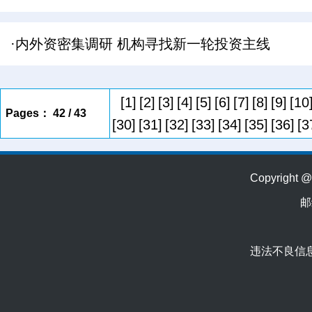
·内外资密集调研 机构寻找新一轮投资主线
[1]
[2]
[3]
[4]
[5]
[6]
[7]
[8]
[9]
[10
Pages： 42 / 43
[30]
[31]
[32]
[33]
[34]
[35]
[36]
[3
Copyrig
邮
违法不良信息举