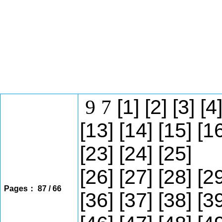
9
7
[1]
[2]
[3]
[4
[13]
[14]
[15]
[1
[23]
[24]
[25]
[26]
[27]
[28]
[2
Pages： 87 / 66
[36]
[37]
[38]
[3