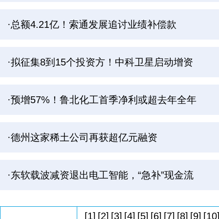
·总额4.21亿！索通发展追讨业绩补偿款
·拟征集8到15个投资方！中科卫星启动增资
·预增57%！鲁北化工首季净利或超去年全年
·德州这家稀土公司再获超亿元融资
·东软载波减资退出电工智能，“急补”现金流
[1]
[2]
[3]
[4]
[5]
[6]
[7]
[8]
[9]
[10