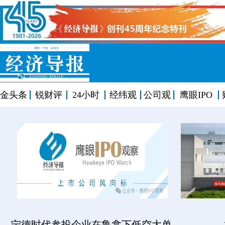
金头条
锐财评
24小时
经纬观
公司观
鹰眼IPO
宁德时代参投企业在鲁拿下低空大单