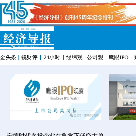
金头条
锐财评
24小时
经纬观
公司观
鹰眼IPO
宁德时代参投企业在鲁拿下低空大单