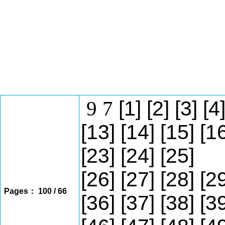
9
7
[1]
[2]
[3]
[4
[13]
[14]
[15]
[1
[23]
[24]
[25]
[26]
[27]
[28]
[2
Pages： 100 / 66
[36]
[37]
[38]
[3