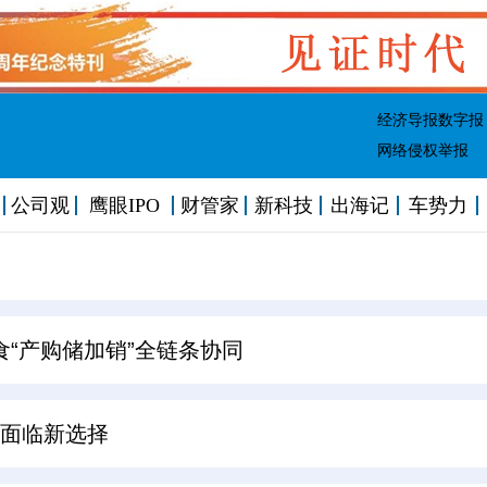
经济导报数字报
网络侵权举报
公司观
鹰眼IPO
财管家
新科技
出海记
车势力
食“产购储加销”全链条协同
台面临新选择