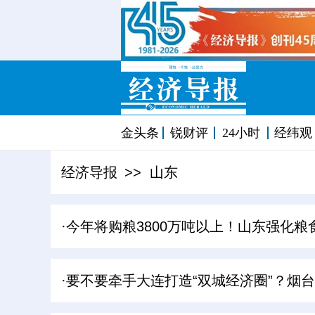
金头条
锐财评
24小时
经纬观
经济导报
>> 山东
·今年将购粮3800万吨以上！山东强化粮
·要不要牵手大连打造“双城经济圈”？烟