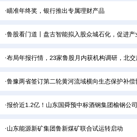
·瞄准年终奖，银行推出专属理财产品
·鲁股看门道丨盘古智能拟入股众城石化，促进产
·布局年报行情，23家鲁股月内获机构调研，北
·鲁豫两省签订第二轮黄河流域横向生态保护补偿
·报价近1.2亿！山东国舜预中标酒钢集团榆钢公
·山东能源新矿集团鲁新煤矿联合试运转启动