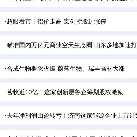
·超眼看市丨铝价走高 宏创控股封涨停
·瞄准国内万亿元商业空天生态圈 山东多地加速
·合成生物概念火爆 蔚蓝生物、瑞丰高材大涨
·营收近10亿！这家创新层鲁企筹划股权激励
·去年净利润由盈转亏！济南这家能源企业上市计