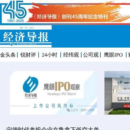
金头条
锐财评
24小时
经纬观
公司观
鹰眼IPO
宁德时代参投企业在鲁拿下低空大单