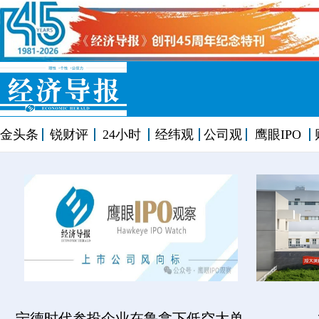
金头条
锐财评
24小时
经纬观
公司观
鹰眼IPO
宁德时代参投企业在鲁拿下低空大单