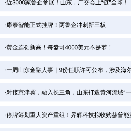
·近3000家鲁企参展！山东，广交会上“链”全球！
·康泰智能正式挂牌！两鲁企冲刺新三板
·黄金连创新高！每盎司4000美元不是梦！
·一周山东金融人事｜9份任职许可公布，涉及海
·对接京津冀，融入长三角，山东打造黄河流域“一
·停牌筹划重大资产重组！昇辉科技拟收购赫普能