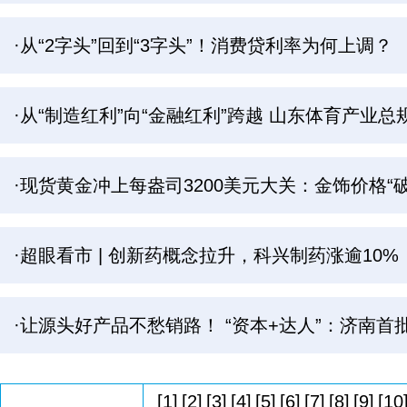
·从“2字头”回到“3字头”！消费贷利率为何上调？
·从“制造红利”向“金融红利”跨越 山东体育产业总规
·现货黄金冲上每盎司3200美元大关：金饰价格“
·超眼看市 | 创新药概念拉升，科兴制药涨逾10%
·让源头好产品不愁销路！ “资本+达人”：济南
[1]
[2]
[3]
[4]
[5]
[6]
[7]
[8]
[9]
[10