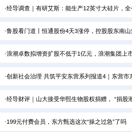
·经导调查｜有研艾斯：能生产12英寸大硅片，全
·鲁股看门道丨恒通股份4天3涨停，控股股东南山
·浪潮卓数拟增资扩股不低于1亿元，浪潮集团上
·创新社会治理 共筑平安东营系列报道4｜东营
·经导财评｜山大接受华熙生物股权捐赠， “捐股
·199元付费会员，东方甄选这次“操之过急”了吗