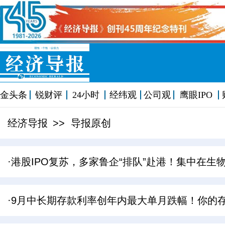
金头条
锐财评
24小时
经纬观
公司观
鹰眼IPO
经济导报
>> 导报原创
·港股IPO复苏，多家鲁企“排队”赴港！集中在生
·9月中长期存款利率创年内最大单月跌幅！你的