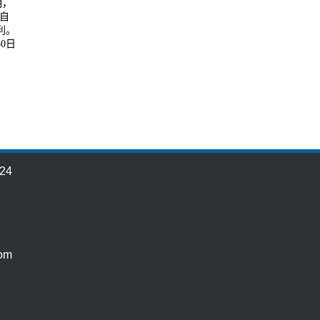
明，
自
利。
0日
24
om