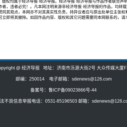
品，版权均属于经济导报·经济导报。经济导报·经济导报与作品作者联合声
作者，违者必究！。凡本网注明来源非经济导报·经济导报的作品，均转载
赞同其观点，本网亦不对其真实性负责，持异议者应与原出处单位主张权
可立即将其撤除。如因作品内容、版权和其它问题需要同本网联系的，请3
opyright @ 经济导报 地址：济南市泺源大街2号 大众传媒大厦F
邮编：250014 电子邮箱：sdenews@126.com
备案号：鲁ICP备09023866号-44
法不良信息举报电话：0531-85196503 邮箱：sdenews@126.c