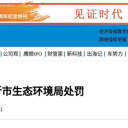
经济导报数字
网络侵权举报
公司观
鹰眼IPO
财管家
新科技
出海记
车势力
沂市生态环境局处罚
6:41