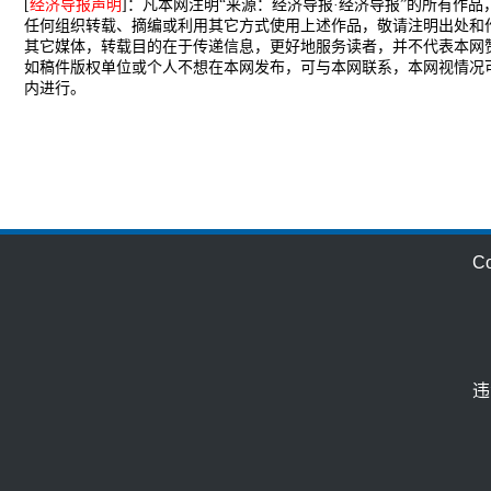
[
经济导报声明
]：凡本网注明“来源：经济导报·经济导报”的所有作
任何组织转载、摘编或利用其它方式使用上述作品，敬请注明出处和
其它媒体，转载目的在于传递信息，更好地服务读者，并不代表本网
如稿件版权单位或个人不想在本网发布，可与本网联系，本网视情况
内进行。
C
违