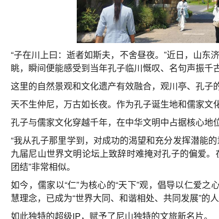
“子在川上曰：逝者如斯夫，不舍昼夜。”近日，山东
眺，瞬间便能感受到当年孔子临川慨叹、名句声振千
这里的自然景观和文化遗产有效融合，观川亭、孔子
天不生仲尼，万古如长夜。作为孔子诞生地和儒家文化
孔子与儒家文化穿越千年，在中华文明中占据核心地
“我从孔子那里学到，对成功的渴望和充分发挥潜能的
九届尼山世界文明论坛上致辞时难掩对孔子的偏爱。
团结”非常相似。
如今，儒家以“仁”为核心的“天下”观，倡导以仁爱之
慧理念，已成为“世界大同、和谐相处、共同发展”的
如此独特的超级IP，赋予了尼山独特的文旅新名片。