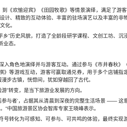
，到《欢愉迎宾》《田园牧歌》等情景演绎，满足了游客
筑设计、精致的互动体验、丰富的驻场演艺以及丰富的非
化文化。
昌平乡”历史风貌，打造了全龄段研学课程、文创工坊、沉
、新业态。
，深入角色地演绎并与游客互动。通过参与《市井春秋》
棋》等游戏互动，游客可赢取通兑券，用于多个店铺指
服漫步古镇，恍惚间，犹如穿越回了古代。
验游”转变，是当下旅游业发展的方向。
生活参与者’，占据其从清晨到深夜的完整生活场景 —— 这
点。“中国旅游景区协会智库专家王晓峰表示。
象符号转化为可感知、可参与、可共鸣的体验，最终实现