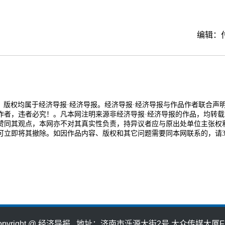
编辑：
品，版权均属于经济导报·经济导报。经济导报·经济导报与作品作者联合声
作者，违者必究！。凡本网注明来源非经济导报·经济导报的作品，均转载
赞同其观点，本网亦不对其真实性负责，持异议者应与原出处单位主张权
可立即将其撤除。如因作品内容、版权和其它问题需要同本网联系的，请3
opyright @ 经济导报 地址：济南市泺源大街2号 大众传媒大厦F