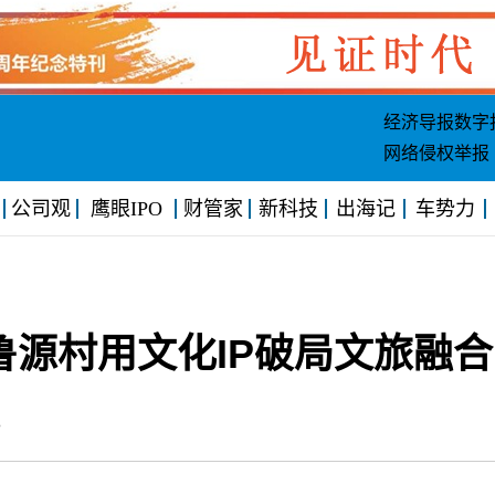
经济导报数字
网络侵权举报
公司观
鹰眼IPO
财管家
新科技
出海记
车势力
鲁源村用文化IP破局文旅融合
:58