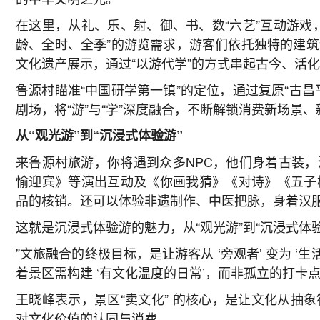
在这里，从礼、乐、射、御、书、数“六艺”互动游戏
龄、全时、全季”的游览需求，游客们依托独特的建
文化遗产展示，通过“以游代学”的方式串起古今、活
鲁源村瞄准“中国研学第一镇”的定位，通过复原“古
剧场，将“游”与“学”深度融合，不断解锁消费新场景
从“观光游”到“沉浸式体验游”
来鲁源村旅游，你将遇到众多NPC，他们身着古装
愉迎宾》等演出互动及《你画我猜》《对诗》《五子
品的核销。还可以体验非遗制作、中医把脉，身着汉
这就是沉浸式体验游的魅力，从“观光游”到“沉浸式体
”文旅融合的终极目标，是让游客从 ‘旁观者’ 变为 ‘
着景区需构建 ‘有文化温度的日常’，而非孤立的打卡
王晓峰表示，景区“卖文化” 的核心，是让文化从抽
对文化价值的认同与消费。