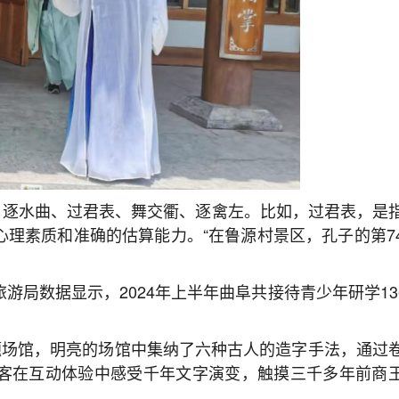
鸾、逐水曲、过君表、舞交衢、逐禽左。比如，过君表，是
理素质和准确的估算能力。“在鲁源村景区，孔子的第7
局数据显示，2024年上半年曲阜共接待青少年研学136
题场馆，明亮的场馆中集纳了六种古人的造字手法，通过
客在互动体验中感受千年文字演变，触摸三千多年前商