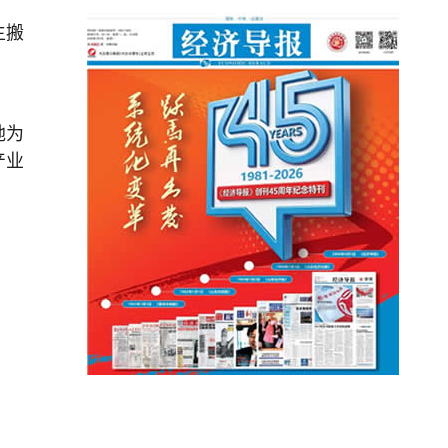
生搬
地为
产业