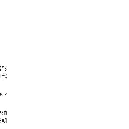
指驾
4代
.7
卷轴
王朝