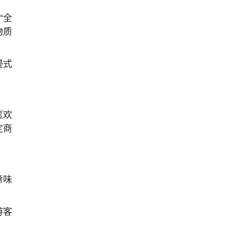
“全
物质
浸式
《欢
定商
意味
游客