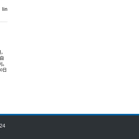
lin
明，
自
利。
0日
24