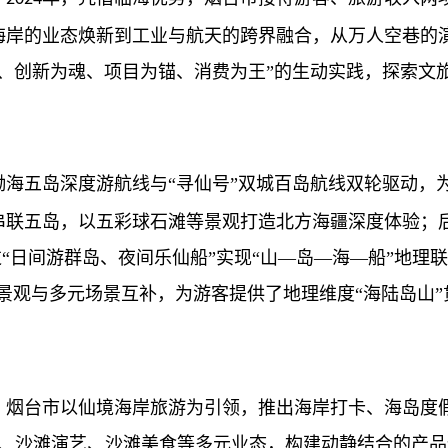
海岸的业态焕新到工业与航天的跨界融合，从万人空巷的
、创新为魂、项目为锚、消费为王”的生动实践，探索文
海五岛深度游航线与“寻仙号”双城百岛航线双轮驱动，
串联五岛，以五彩球石滩等景观打造北方海疆深度体验；
过“日间游群岛、夜间乐仙船”实现“山—岛—海—船”地理
景观与多元场景互补，为游客提供了地理维度“海陆岛山”
烟台市以仙境海岸旅游为引领，推出海岸打卡、海岛度
、沙滩演艺、沙滩美食等多元业态，构建动静结合的产品