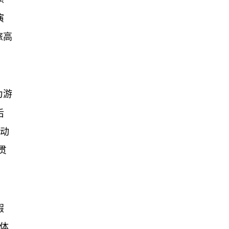
演
旅高
为游
后
联动
贯
假
体