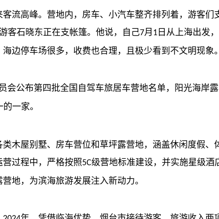
客流高峰。营地内，房车、小汽车整齐排列着，游客们
游客石晓东正在支帐篷。他说，自己
月
日从上海出发，
7
1
，海边停车场很多，收费也合理，且极少看到不文明现象
员会公布第四批全国自驾车旅居车营地名单，阳光海岸露
一的一家。
类木屋别墅、房车营位和草坪露营地，涵盖休闲度假、
运营过程中，严格按照
级营地标准建设，并实施星级酒
5C
露营地，为滨海旅游发展注入新动力。
。
年，凭借临海优势，烟台市接待游客、旅游收入两
2024