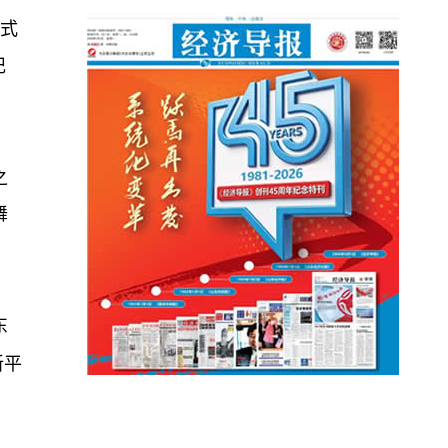
浸式
记
之
舞
东
新平