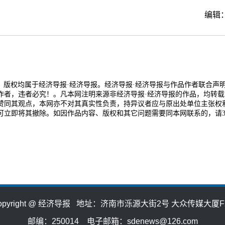
编辑：
品，版权均属于经济导报·经济导报。经济导报·经济导报与作品作者联合声
作者，违者必究！。凡本网注明来源非经济导报·经济导报的作品，均转载
赞同其观点，本网亦不对其真实性负责，持异议者应与原出处单位主张权
可立即将其撤除。如因作品内容、版权和其它问题需要同本网联系的，请3
opyright @ 经济导报 地址：济南市泺源大街2号 大众传媒大厦F
邮编：250014 电子邮箱：sdenews@126.com