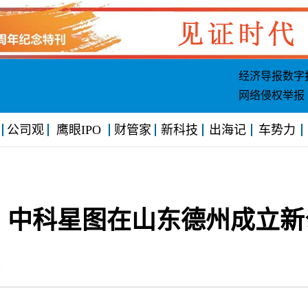
经济导报数字
网络侵权举报
公司观
鹰眼IPO
财管家
新科技
出海记
车势力
，中科星图在山东德州成立新
:02