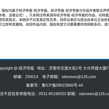
品，版权均属于经济导报·经济导报。经济导报·经济导报与作品作者联合声
作者，违者必究！。凡本网注明来源非经济导报·经济导报的作品，均转载
赞同其观点，本网亦不对其真实性负责，持异议者应与原出处单位主张权
可立即将其撤除。如因作品内容、版权和其它问题需要同本网联系的，请3
opyright @ 经济导报 地址：济南市泺源大街2号 大众传媒大厦F
邮编：250014 电子邮箱：sdenews@126.com
备案号：鲁ICP备09023866号-44
法不良信息举报电话：0531-85196503 邮箱：sdenews@126.c