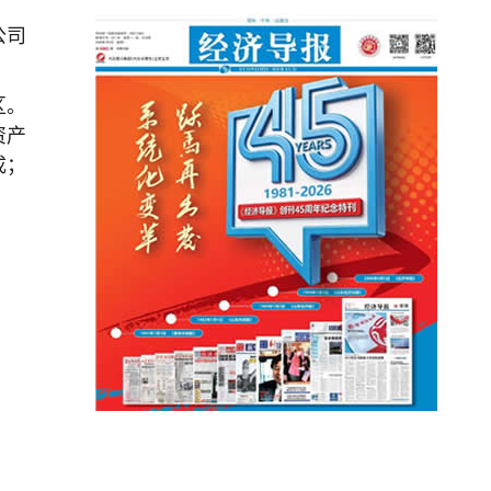
公司
区。
资产
成；