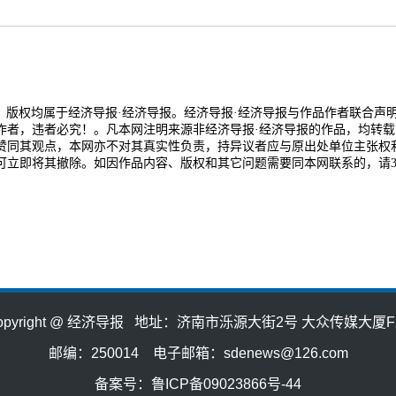
品，版权均属于经济导报·经济导报。经济导报·经济导报与作品作者联合声
作者，违者必究！。凡本网注明来源非经济导报·经济导报的作品，均转载
赞同其观点，本网亦不对其真实性负责，持异议者应与原出处单位主张权
可立即将其撤除。如因作品内容、版权和其它问题需要同本网联系的，请3
opyright @ 经济导报 地址：济南市泺源大街2号 大众传媒大厦F
邮编：250014 电子邮箱：sdenews@126.com
备案号：鲁ICP备09023866号-44