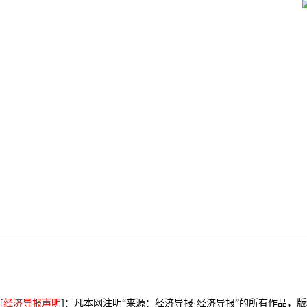
[
经济导报声明
]：凡本网注明“来源：经济导报·经济导报”的所有作品，