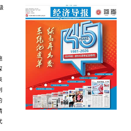
级
施
深
表
制
的
精
代