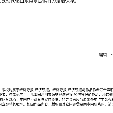
国式现代化山东篇章提供有力法治保障。
编辑：
品，版权均属于经济导报·经济导报。经济导报·经济导报与作品作者联合声
作者，违者必究！。凡本网注明来源非经济导报·经济导报的作品，均转载
赞同其观点，本网亦不对其真实性负责，持异议者应与原出处单位主张权
可立即将其撤除。如因作品内容、版权和其它问题需要同本网联系的，请3