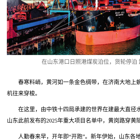
在山东港口日照港煤炭泊位，货轮停泊 卸煤（ 
春寒料峭，黄河如一条金色绸带，在济南大地上蜿
机往来穿梭。
在这里，由中铁十四局承建的世界在建最大直径水
山东此前发布的2025年重大项目名单中，黄岗路穿黄
人勤春来早，开年即“开跑”。新年伊始，山东各地