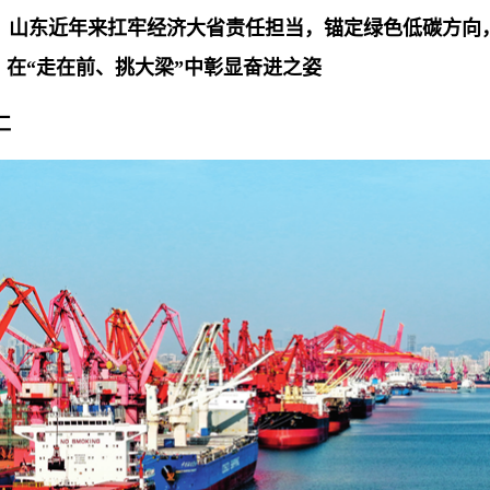
，山东近年来扛牢经济大省责任担当，锚定绿色低碳方向
在“走在前、挑大梁”中彰显奋进之姿
仁