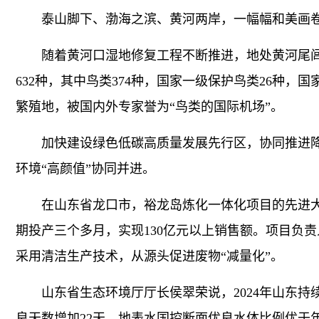
泰山脚下、渤海之滨、黄河两岸，一幅幅和美画卷
随着黄河口湿地修复工程不断推进，地处黄河尾闾
632种，其中鸟类374种，国家一级保护鸟类26种，
繁殖地，被国内外专家誉为“鸟类的国际机场”。
加快建设绿色低碳高质量发展先行区，协同推进降碳
环境“高颜值”协同并进。
在山东省龙口市，裕龙岛炼化一体化项目的先进大
期投产三个多月，实现130亿元以上销售额。项目负
采用清洁生产技术，从源头促进废物“减量化”。
山东省生态环境厅厅长侯翠荣说，2024年山东持续深
良天数增加22天，地表水国控断面优良水体比例优于年