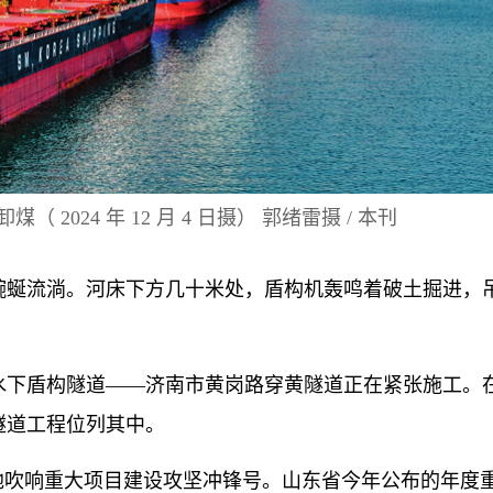
2024 年 12 月 4 日摄） 郭绪雷摄 / 本刊
蜒流淌。河床下方几十米处，盾构机轰鸣着破土掘进，
下盾构隧道——济南市黄岗路穿黄隧道正在紧张施工。
隧道工程位列其中。
吹响重大项目建设攻坚冲锋号。山东省今年公布的年度