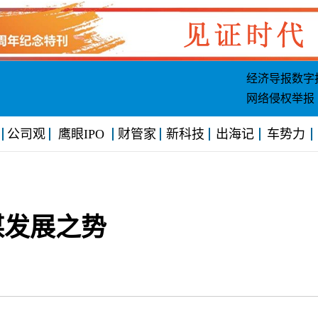
经济导报数字
网络侵权举报
公司观
鹰眼IPO
财管家
新科技
出海记
车势力
谋发展之势