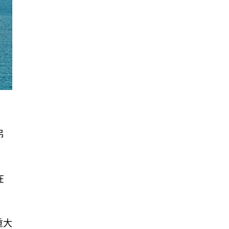
吊
在
重大