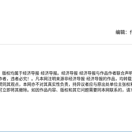
编辑：
品，版权均属于经济导报·经济导报。经济导报·经济导报与作品作者联合声
作者，违者必究！。凡本网注明来源非经济导报·经济导报的作品，均转载
赞同其观点，本网亦不对其真实性负责，持异议者应与原出处单位主张权
可立即将其撤除。如因作品内容、版权和其它问题需要同本网联系的，请3