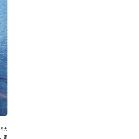
挥大
，更