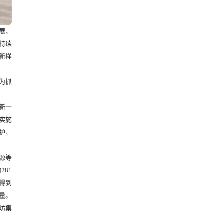
展，
持续
新样
为抓
新一
实施
护，
源等
81
得到
量。
坊集