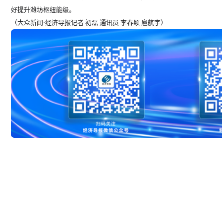
好提升潍坊枢纽能级。
（大众新闻·经济导报记者 初磊 通讯员 李春颖 扈航宇）