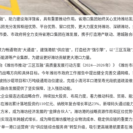
融”、助力建设海洋强省，具有重要推动作用。省港口集团始终关心支持潍坊发
集团充分发挥枢纽优势、平台优势、窗口优势，更大力度支持潍坊、深耕潍坊，
市委、市政府将全力支持省港口集团在潍发展，携手打造港产联动、港城融合
畅通物流“大通道”，建强港航“供应链”，打造经济“强引擎”，以“三区互融”
新能源等产业集群，为建设更好潍坊贡献更大港口力量。
潍坊市推动“三区互融”高质量发展行动方案（2024—2026年）》《潍坊市
口发展的战略方向和具体目标。今年潍坊市政府工作报告中提出健全完善交通网络，
防波挡沙堤项目和5万吨级通用泊位建设，完成小清河羊口港至寿光段航道疏浚维
量融合发展提供了坚实保障，注入强劲动能。
大企业接连达成战略合作，持续加大投资、布局力度，着力推动科技、贸易、能
潍坊累计落地投资约110亿元、纳税年复合增长率达23%，新增码头通过能力2
万立方米，成为潍坊经济发展的“金牌合伙人”。潍坊港的战略资源作用和区位优势
量实现连年跨越式增长，成为降低潍坊腹地企业物流成本、稳定供应链的重要力
单一港口运营商”向“供应链综合服务商”转型升级，吸引更高端港航要素在潍