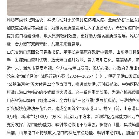
潍坊市委书记刘运说，本次活动对于加快打造亿吨大港、全面深化“三区互
加快重点项目布局建设，为潍坊高质量发展注入了强劲动力。希望省港口
提升港口枢纽能级，放大集聚辐射效应，更好助力潍坊高质量发展。潍坊
板，合力谱写双向奔赴、共赢未来新篇章。
山东省港口集团公司党委书记、董事长霍高原在致辞中表示，山东港口将聚力
手，发挥港口牵引优势，放大港口辐射效能，着力吸引石化、高端装备、
近年来，潍坊市高度重视、全力支持港口发展，潍坊市委、市政府先后出台《
轮主攻“海洋经济” 战场行动方案（2024—2026 年）》，明确了港
“公铁海河空”五大体系22个重点项目，推进潍坊港5万吨级航道、中港区
打造以港口为核心的多式联运大通道。这一系列重要部署，为港产城高质
山东省港口集团自组建以来，全力打造“三区互融”发展新典范，与潍坊各
新兴板块在潍坊开花结果，建成全国首个“零碳港口”。截至目前，山东港口在
6万吨，新增堆场180万平方米、库房5万平方米，新增罐区仓储能力66
充分发挥，港口服务能力、辐射带动作用不断增强，货物吞吐量、集装箱
当前，山东港口正持续放大港口的枢纽节点功能、辐射带动作用，加速由“