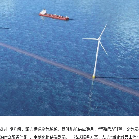
坊港扩能升级，聚力畅通物流通道、建强港航供应链条、塑强经济引擎，充分发
链综合服务体系”，定制化提供端到端、一站式服务方案，助力“潍企潍品出海”