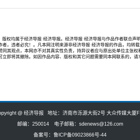
品，版权均属于经济导报·经济导报。经济导报·经济导报与作品作者联合声
作者，违者必究！。凡本网注明来源非经济导报·经济导报的作品，均转载
赞同其观点，本网亦不对其真实性负责，持异议者应与原出处单位主张权
可立即将其撤除。如因作品内容、版权和其它问题需要同本网联系的，请3
opyright @ 经济导报 地址：济南市泺源大街2号 大众传媒大厦F
邮编：250014 电子邮箱：sdenews@126.com
备案号：鲁ICP备09023866号-44