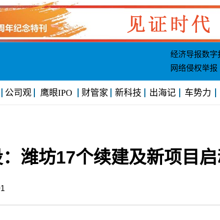
经济导报数字
网络侵权举报
公司观
鹰眼IPO
财管家
新科技
出海记
车势力
：潍坊17个续建及新项目启
9:01