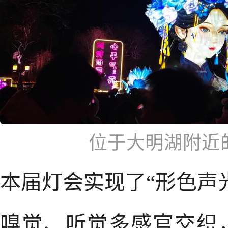
位于大明湖附近
本届灯会实现了“形色声
嗅觉、听觉多感官交织