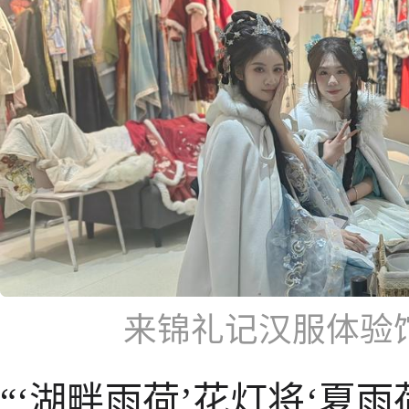
来锦礼记汉服体验
“‘湖畔雨荷’花灯将‘夏