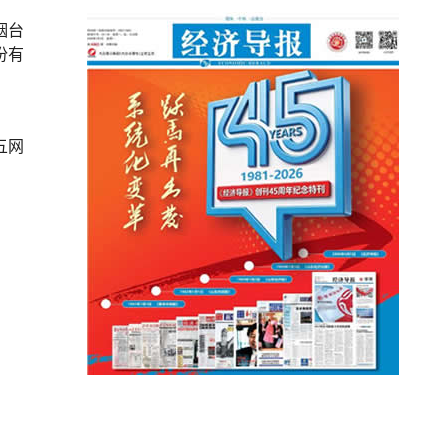
烟台
份有
五网