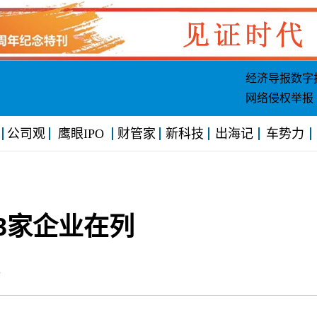
经济导报数字
网络侵权举报
公司观
鹰眼IPO
财管家
新科技
出海记
车势力
3家企业在列
:13