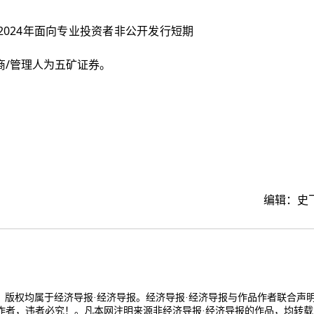
24年面向专业投资者非公开发行短期
/管理人为五矿证券。
编辑：史
品，版权均属于经济导报·经济导报。经济导报·经济导报与作品作者联合声
作者，违者必究！。凡本网注明来源非经济导报·经济导报的作品，均转载