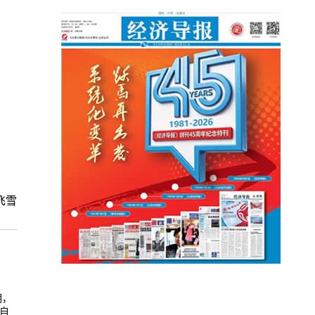
飞雪
明，
自