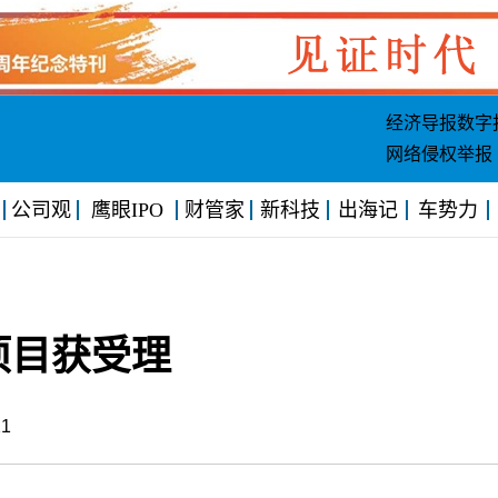
经济导报数字
网络侵权举报
公司观
鹰眼IPO
财管家
新科技
出海记
车势力
项目获受理
7:21