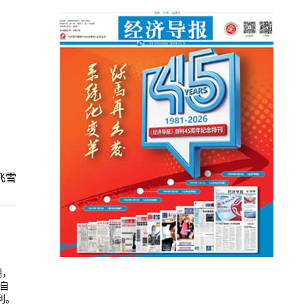
飞雪
明，
自
利。