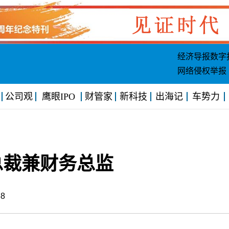
经济导报数字
网络侵权举报
公司观
鹰眼IPO
财管家
新科技
出海记
车势力
总裁兼财务总监
5:38