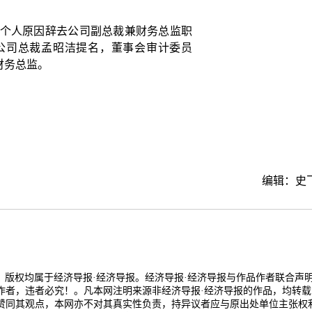
由于个人原因辞去公司副总裁兼财务总监职
公司总裁孟昭洁提名，董事会审计委员
财务总监。
编辑：史
品，版权均属于经济导报·经济导报。经济导报·经济导报与作品作者联合声
作者，违者必究！。凡本网注明来源非经济导报·经济导报的作品，均转载
赞同其观点，本网亦不对其真实性负责，持异议者应与原出处单位主张权