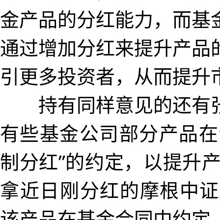
金产品的分红能力，而基
通过增加分红来提升产品
引更多投资者，从而提升
持有同样意见的还有张
有些基金公司部分产品在
制分红”的约定，以提升产
拿近日刚分红的摩根中证A
该产品在基金合同中约定