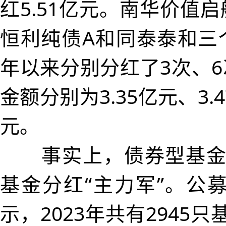
红5.51亿元。南华价值
恒利纯债A和同泰泰和三
年以来分别分红了3次、6
金额分别为3.35亿元、3.4
元。
事实上，债券型基金在
基金分红“主力军”。公
示，2023年共有2945只