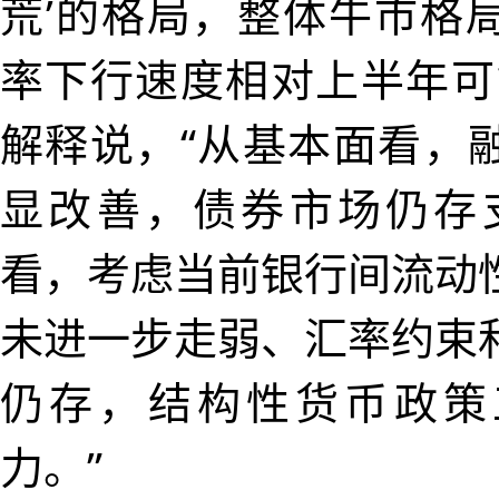
荒’的格局，整体牛市格
率下行速度相对上半年可
解释说，“从基本面看，
显改善，债券市场仍存
看，考虑当前银行间流动
未进一步走弱、汇率约束
仍存，结构性货币政策
力。”