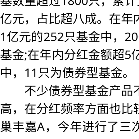
基数量超过1800只，累计
亿元，占比超八成。在年
1亿元的252只基金中，2
基金;在年内分红金额超5
中，11只为债券型基金。
不少债券型基金产品不
高，在分红频率方面也比
巢丰嘉A，今年进行了三