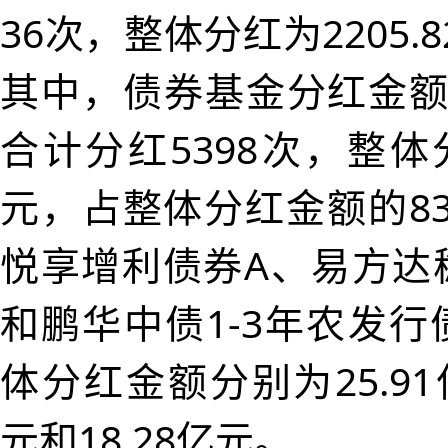
36次，整体分红为2205.
其中，债券基金分红金额最
合计分红5398次，整体分红
元，占整体分红金额的83
悦享增利债券A、易方达
和鹏华中债1-3年农发行
体分红金额分别为25.91亿
元和18.28亿元。