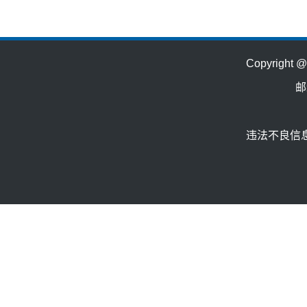
Copyrig
邮
违法不良信息举