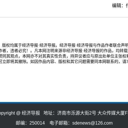
编辑：
品，版权均属于经济导报·经济导报。经济导报·经济导报与作品作者联合声
作者，违者必究！。凡本网注明来源非经济导报·经济导报的作品，均转载
赞同其观点，本网亦不对其真实性负责，持异议者应与原出处单位主张权
可立即将其撤除。如因作品内容、版权和其它问题需要同本网联系的，请3
opyright @ 经济导报 地址：济南市泺源大街2号 大众传媒大厦F
邮编：250014 电子邮箱：sdenews@126.com