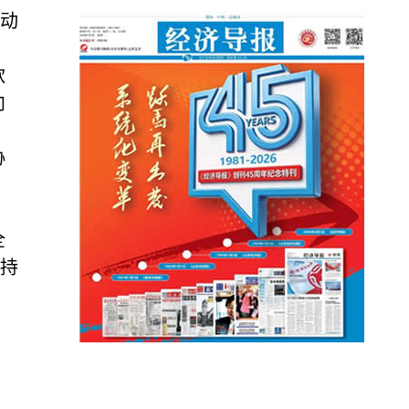
动
款
向
协
，
全
支持