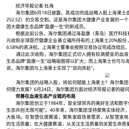
经济导报记者 杜海
海尔集团6月18日披露，其成功完成战略入股上海莱士血
252.SZ）的交易交割。这是海尔集团大健康产业发展的
团大健康生态品牌“盈康一生”的新成员。
根据此前公告，海尔集团通过海盈康（青岛）医疗科技有限
元收购全球医疗健康企业基立福所持有的上海莱士20%股份
6.58%的表决权。上海莱士董事会按照交易协议完成改组后
通过此次收购，海尔集团正式切入拥有较高壁垒的血液
生态品牌“盈康一生”战略版图得以扩大；而上海莱士也可与
说，海尔集团与上海莱士实现了“双向奔赴”。
海尔集团的战略入股，将如何赋能上海莱士？海尔集团
何借力发展？6月24日，海尔集团方面对经济导报记者的疑
完善在血液生态产业链的布局
海尔集团创立于1984年，是全球领先的美好生活和数字
生态共创无限可能”。40年来，海尔集团坚持聚焦实体经济
大板块。在智慧住居赛道，聚焦家庭场景需求，从智慧家电
的生活质量；在大健康赛道，从关注生活质量到关爱生命质量