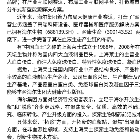
品牌；在产业互联网赛道，布局工业互联网平台，打造城市
分布式新型能源解决方案。
近年来，海尔集团着力布局大健康产业赛道，打造了“盈康
营业务涵盖了高端科研设备、医疗器械和医疗服务解决方案
已拥有海尔生物（688139.SH）、盈康生命（300143.
麾下，进一步完善了其在血液生态产业链的布局。
有“中国血王”之称的上海莱士成立于1988年，2008
天坛生物并称为国内四大血液制品巨头。上海莱士的主营业
人血白蛋白、静注人免疫球蛋白、特异性免疫球蛋白、凝血
据悉，上海莱士是国内同行业中产品结构良好、产品种
率较高的血液制品生产企业，公司集血浆采集、生产制造及
生产基地，产品覆盖白蛋白类、免疫球蛋白类及凝血因子三
能够丰盈海尔集团大健康产业版图。
海尔集团方面对经济导报记者表示，立足于海尔开放生态，
浆”和“脱浆”齐步走战略，在聚焦安全、优质、高效的基
究、临床转化、产业升级方面的投入，探索生物制药前沿技
具体来说，“拓浆”方面，开拓新的血浆站，聚焦“出凝血”
方面，在非血源性领域，支持上海莱士探索主动免疫和被动
会，创新生物技术方案。