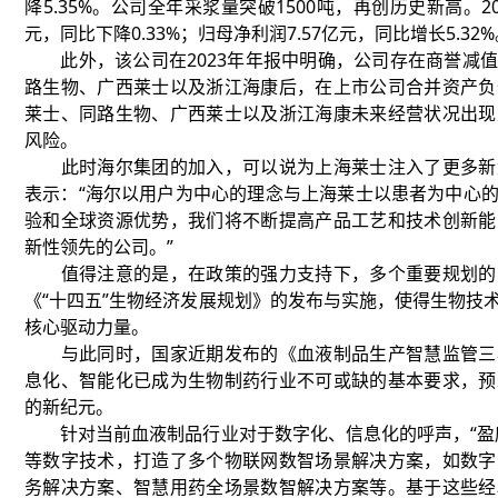
降5.35%。公司全年采浆量突破1500吨，再创历史新高。2
元，同比下降0.33%；归母净利润7.57亿元，同比增长5.32
此外，该公司在2023年年报中明确，公司存在商誉减值
路生物、广西莱士以及浙江海康后，在上市公司合并资产负
莱士、同路生物、广西莱士以及浙江海康未来经营状况出现
风险。
此时海尔集团的加入，可以说为上海莱士注入了更多新
表示：“海尔以用户为中心的理念与上海莱士以患者为中心
验和全球资源优势，我们将不断提高产品工艺和技术创新能
新性领先的公司。”
值得注意的是，在政策的强力支持下，多个重要规划的
《“十四五”生物经济发展规划》的发布与实施，使得生物技
核心驱动力量。
与此同时，国家近期发布的《血液制品生产智慧监管三
息化、智能化已成为生物制药行业不可或缺的基本要求，预
的新纪元。
针对当前血液制品行业对于数字化、信息化的呼声，“盈康
等数字技术，打造了多个物联网数智场景解决方案，如数字
务解决方案、智慧用药全场景数智解决方案等。基于这些经