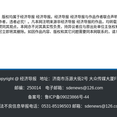
品，版权均属于经济导报·经济导报。经济导报·经济导报与作品作者联合声
作者，违者必究！。凡本网注明来源非经济导报·经济导报的作品，均转载
赞同其观点，本网亦不对其真实性负责，持异议者应与原出处单位主张权
可立即将其撤除。如因作品内容、版权和其它问题需要同本网联系的，请3
opyright @ 经济导报 地址：济南市泺源大街2号 大众传媒大厦F
邮编：250014 电子邮箱：sdenews@126.com
备案号：鲁ICP备09023866号-44
法不良信息举报电话：0531-85196503 邮箱：sdenews@126.c