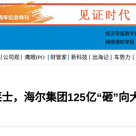
经济导报数字
网络侵权举报
公司观
鹰眼IPO
财管家
新科技
出海记
车势力
士，海尔集团125亿“砸”向
:18