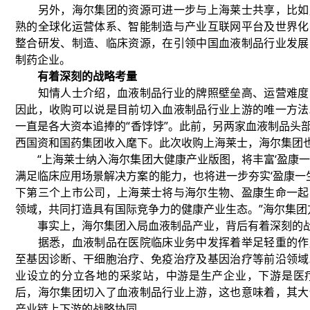
另外，海尔集团的资源可进一步与上海莱士共享，比如
熟的全球化运营体系、智能制造与产业互联网平台及世界化
整合研发、制造、临床资源，在引领中国血液制品行业发展
制药企业。
有着深刻的战略考量
知情人士介绍，血液制品行业的牌照壁垒高、运营难度
因此，收购可以说是目前切入血液制品行业上游的唯一方法
一直是各大资本追捧的“香饽饽”。此前，另两家血液制品头
西国资和国药集团收入麾下。此次收购上海莱士，海尔集团
“上海莱士纳入海尔集团大健康产业版图，将丰富‘盈康一
满足临床应用场景解决方案的能力，也将进一步夯实‘盈康一生
下第三个上市公司，上海莱士将与海尔生物、盈康生命一起
领域，共同打造具有国际竞争力的健康产业生态。”海尔集团
事实上，海尔集团入局血液制品产业，背后有着深刻的
据悉，血液制品在医院临床业务中发挥着举足轻重的作
至基因诊断、干细胞治疗、免疫治疗及基因治疗等前沿领域
业设立的分立各地的采浆站，中游是生产企业，下游是医
后，海尔集团切入了血液制品行业上游，这也意味着，其大
产业链上下游的战略协同。