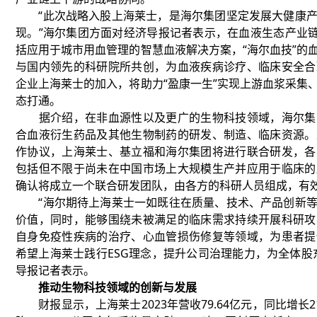
“此次战略入股上海莱士，是海尔集团坚定发展大健康产
现。”海尔集团方面对经济导报记者表示，在血液生态产业链
括应用于城市用血管理的智慧血液解决方案，“海尔血技”的
与国内领先的科研院所共创，为血液疾病诊疗、临床安全合
企业上海莱士的加入，将助力“盈康一生”实现上游血浆采集
态打通。
据介绍，在非血源性以及更广的生物科技领域，海尔集
合血液衍生药品及其他生物制药的研发、制造、临床资源。
作协议，上海莱士、基立福和海尔集团将进行联合研发，各
包括但不限于尚未在中国市场上大规模生产并应用于临床的
确认将成立一个联合研发团队，由各方的科研人员组成，有
“海尔期待上海莱士一如既往在质量、技术、产品创新等
价值，同时，能够围绕未被满足的临床需求持续开展科研攻
自身免疫性疾病的治疗、心血管损伤修复等领域，为患者提
希望上海莱士践行ESG理念，提升公司治理能力，为全体股
导报记者表示。
推动生物科技领域的创新与发展
财报显示，上海莱士2023年营收79.64亿元，同比增长21