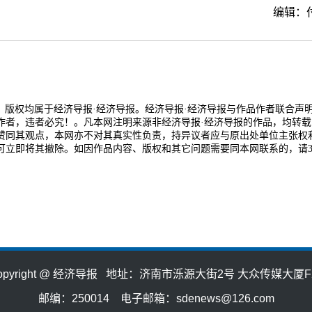
编辑：
品，版权均属于经济导报·经济导报。经济导报·经济导报与作品作者联合声
作者，违者必究！。凡本网注明来源非经济导报·经济导报的作品，均转载
赞同其观点，本网亦不对其真实性负责，持异议者应与原出处单位主张权
可立即将其撤除。如因作品内容、版权和其它问题需要同本网联系的，请3
opyright @ 经济导报 地址：济南市泺源大街2号 大众传媒大厦F
邮编：250014 电子邮箱：sdenews@126.com