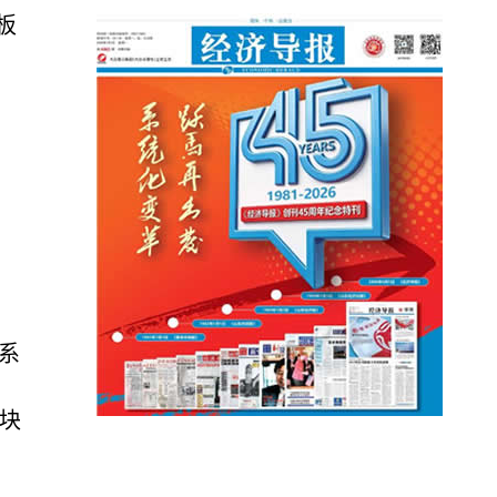
板
系
块