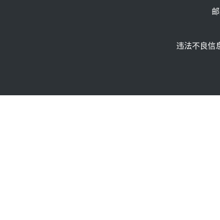
邮
违法不良信息举