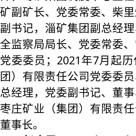
矿副矿长、党委常委、柴里
副书记，淄矿集团副总经理
全监察局局长、党委常委、
党委委员；2021年7月起
团）有限责任公司党委委员
总经理，党委副书记、董事
枣庄矿业（集团）有限责任
董事长。