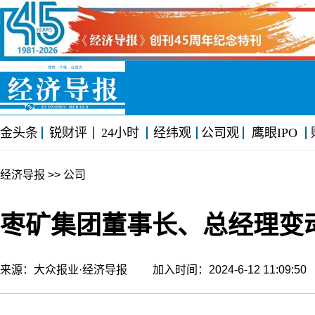
金头条
锐财评
24小时
经纬观
公司观
鹰眼IPO
经济导报
>> 公司
枣矿集团董事长、总经理变
来源：大众报业·经济导报 加入时间：2024-6-12 11:09: