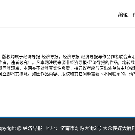
编辑：
品，版权均属于经济导报·经济导报。经济导报·经济导报与作品作者联合声
作者，违者必究！。凡本网注明来源非经济导报·经济导报的作品，均转载
赞同其观点，本网亦不对其真实性负责，持异议者应与原出处单位主张权
可立即将其撤除。如因作品内容、版权和其它问题需要同本网联系的，请3
opyright @ 经济导报 地址：济南市泺源大街2号 大众传媒大厦F