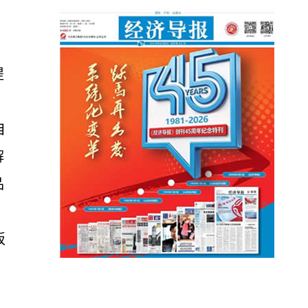
，
提
自
解
品
板