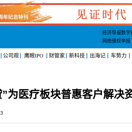
经济导报数字
网络侵权举报
公司观
鹰眼IPO
财管家
新科技
出海记
车势力
贷”为医疗板块普惠客户解决
4:13