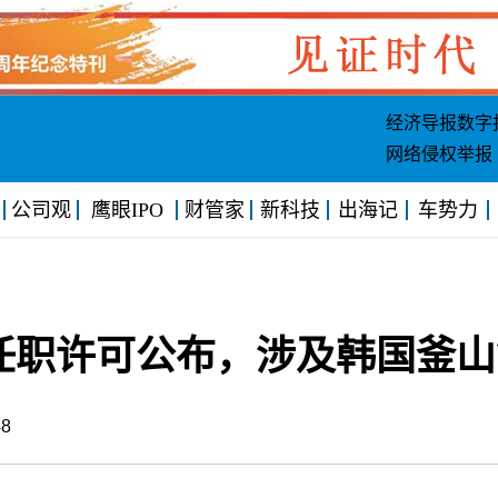
经济导报数字
网络侵权举报
公司观
鹰眼IPO
财管家
新科技
出海记
车势力
份任职许可公布，涉及韩国釜
5:48