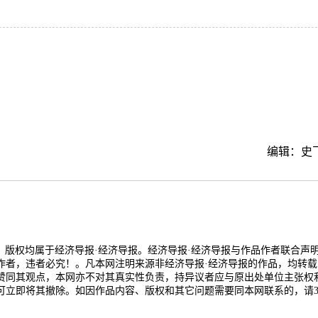
编辑：史
品，版权均属于经济导报·经济导报。经济导报·经济导报与作品作者联合声
作者，违者必究！。凡本网注明来源非经济导报·经济导报的作品，均转载
赞同其观点，本网亦不对其真实性负责，持异议者应与原出处单位主张权
可立即将其撤除。如因作品内容、版权和其它问题需要同本网联系的，请3