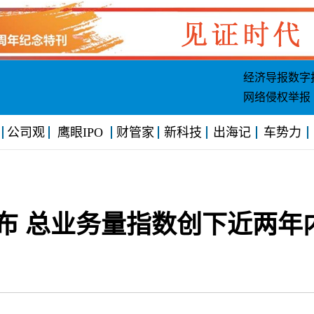
经济导报数字
网络侵权举报
公司观
鹰眼IPO
财管家
新科技
出海记
车势力
布 总业务量指数创下近两年
9