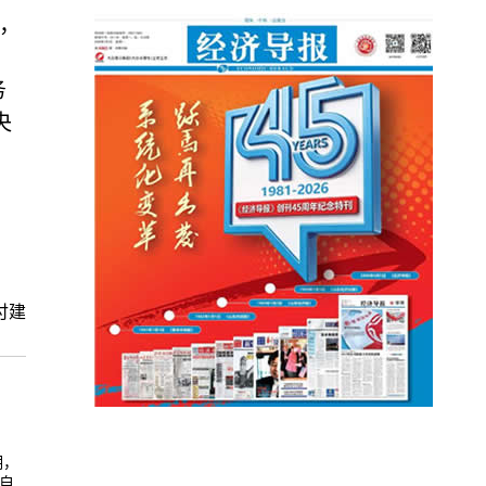
，
务
央
付建
明，
自