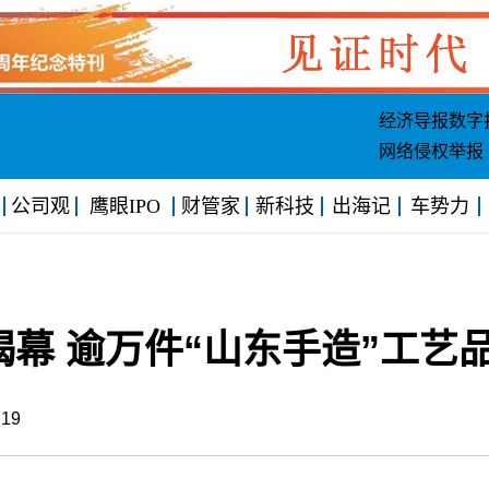
经济导报数字
网络侵权举报
公司观
鹰眼IPO
财管家
新科技
出海记
车势力
揭幕 逾万件“山东手造”工艺
9:19