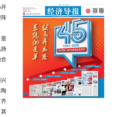
心开
要阵
，是
弘扬
融合
振兴
术陶
了齐
。其