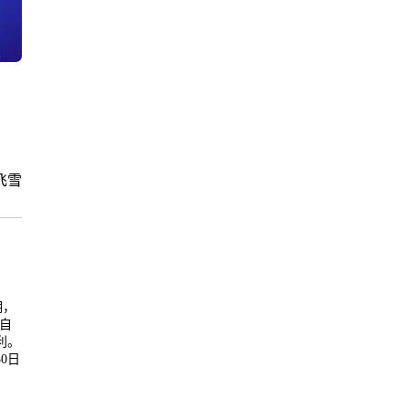
飞雪
明，
自
利。
0日