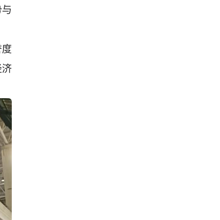
势与
誉度
经济