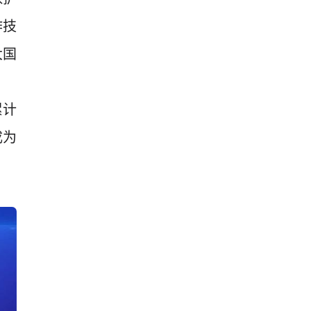
作技
大国
累计
成为