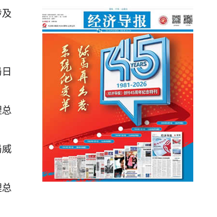
涉及
局日
理总
局威
理总