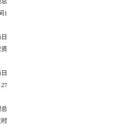
理总
间1
局日
职资
局日
27
理总
复时