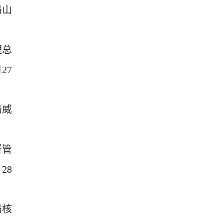
局山
理总
27
局威
督管
28
局核