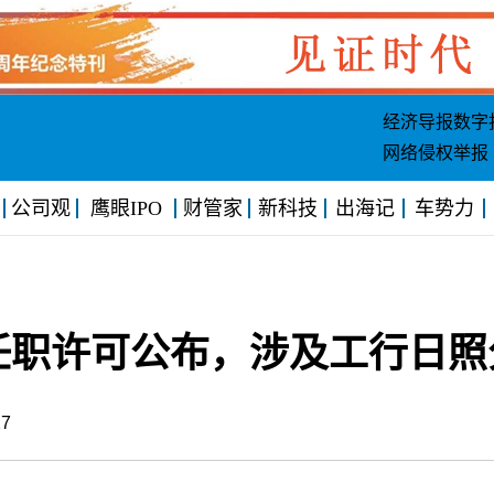
经济导报数字
网络侵权举报
公司观
鹰眼IPO
财管家
新科技
出海记
车势力
任职许可公布，涉及工行日照
4:27