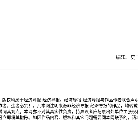
编辑：史
品，版权均属于经济导报·经济导报。经济导报·经济导报与作品作者联合声
作者，违者必究！。凡本网注明来源非经济导报·经济导报的作品，均转载
赞同其观点，本网亦不对其真实性负责，持异议者应与原出处单位主张权
可立即将其撤除。如因作品内容、版权和其它问题需要同本网联系的，请3