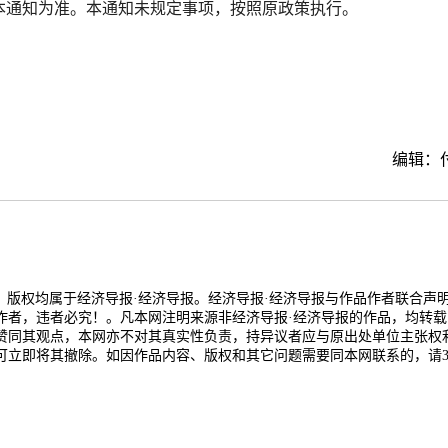
本通知为准。本通知未规定事项，按照原政策执行。
编辑：
品，版权均属于经济导报·经济导报。经济导报·经济导报与作品作者联合声
作者，违者必究！。凡本网注明来源非经济导报·经济导报的作品，均转载
赞同其观点，本网亦不对其真实性负责，持异议者应与原出处单位主张权
可立即将其撤除。如因作品内容、版权和其它问题需要同本网联系的，请3