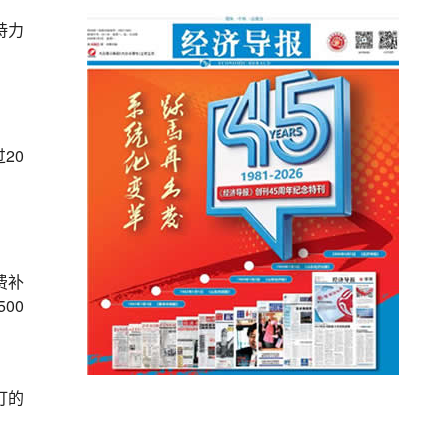
持力
20
费补
00
订的