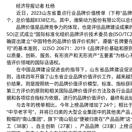
经济导报记者 杜杨
近日，2023山东省重点行业品牌价值榜单（下称“品牌
个，总价值超8338亿元。其中，潍柴动力股份有限公司以总价
品牌价值是品牌竞争力的体现，也是评估品牌建设成果的主要
SO)正式成立“国际标准化组织品牌评价技术委员会(ISO/TC
确提出建立“中国特色的品牌价值评价机制”，遵循“名牌
可”的基本准则，以ISO 20671：2019《品牌评价基础
以质量、创新、服务、有形资产和无形资产“五要素”为核
值评价领域的国际话语权。
在中国品牌建设促进会的指导下，山东省品牌建设促进会
则，连续四年开展了山东省企业品牌价值评价工作，越来越
价结果，则是按照统一的品牌价值评价模型、标准、指标获
第三方评价的原则和相关国际品牌价值评价方法及各行业品
据和各项综合指标为依据，进行的品牌价值评价，最终有此
与去年的榜单相比，今年上榜品牌增加了24个；相比于
“中华老字号”，并将已归类的大型企业集团中的其他类产品
鞋帽的“南山集团”，旗下“南山铝业”便被归类在“产品品牌”
工（38家）、自主创新（27家）、产品品牌（23家）上榜