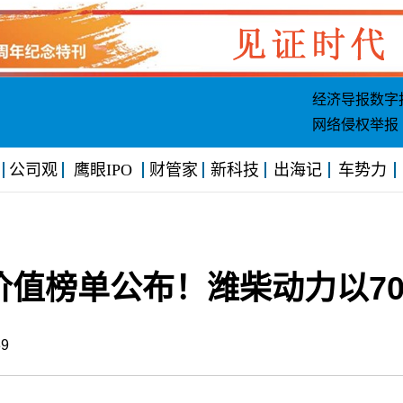
经济导报数字
网络侵权举报
公司观
鹰眼IPO
财管家
新科技
出海记
车势力
价值榜单公布！潍柴动力以70
1:39