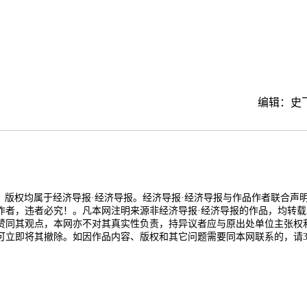
编辑：史
品，版权均属于经济导报·经济导报。经济导报·经济导报与作品作者联合声
作者，违者必究！。凡本网注明来源非经济导报·经济导报的作品，均转载
赞同其观点，本网亦不对其真实性负责，持异议者应与原出处单位主张权
可立即将其撤除。如因作品内容、版权和其它问题需要同本网联系的，请3