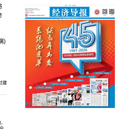
将
物
端)
付建
明，
自