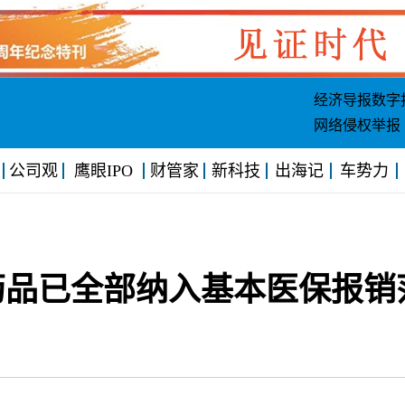
经济导报数字
网络侵权举报
公司观
鹰眼IPO
财管家
新科技
出海记
车势力
药品已全部纳入基本医保报销
7